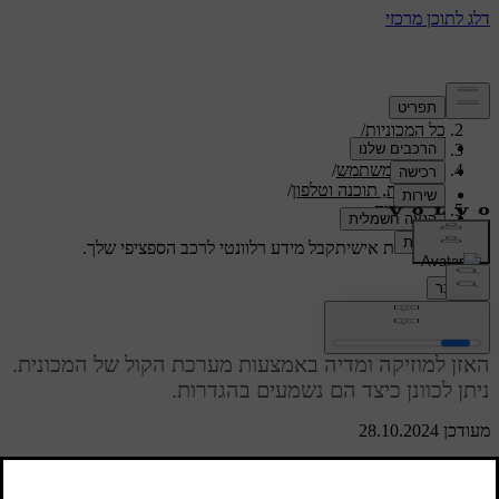
תמיכה
/
כל המכוניות
/
/
S60 2024
מדריך למשתמש
/
תצוגות, תוכנה וטלפון
/
צליל ומדיה
תמיכה מותאמת אישית
קבל מידע רלוונטי לרכב הספציפי שלך.
התחבר
צליל ומדיה
האזן למוזיקה ומדיה באמצעות מערכת הקול של המכונית.
ניתן לכוונן כיצד הם נשמעים בהגדרות.
מעודכן 28.10.2024
הגדרות צליל