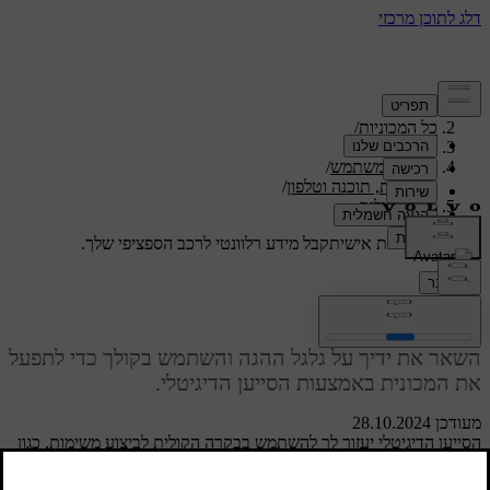
תמיכה
/
כל המכוניות
/
/
S60 2024
מדריך למשתמש
/
תצוגות, תוכנה וטלפון
/
בקרה קולית
תמיכה מותאמת אישית
קבל מידע רלוונטי לרכב הספציפי שלך.
התחבר
בקרה קולית
השאר את ידיך על גלגל ההגה והשתמש בקולך כדי לתפעל
את המכונית באמצעות הסייען הדיגיטלי.
מעודכן 28.10.2024
הסייען הדיגיטלי יעזור לך להשתמש בבקרה הקולית לביצוע משימות, כגון
חיפוש באינטרנט וקבלת תחזיות מזג אוויר. ניתן גם להשתמש בקולך
לתפעול המכונית ולבקרת מספר תפקודים שלה, כולל: