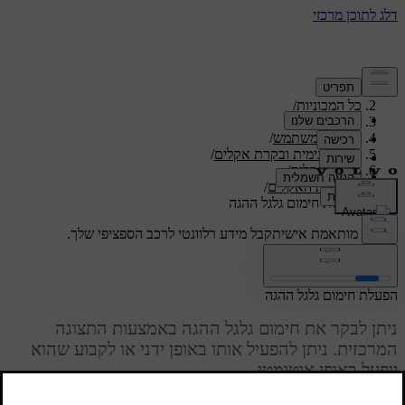
תמיכה
/
כל המכוניות
/
/
S60 2024
מדריך למשתמש
/
נוחות פנימית ובקרת אקלים
/
בקרת אקלים
/
בקרות האקלים
/
הפעלת חימום גלגל ההגה
תמיכה מותאמת אישית
קבל מידע רלוונטי לרכב הספציפי שלך.
התחבר
הפעלת חימום גלגל ההגה
ניתן לבקר את חימום גלגל ההגה באמצעות התצוגה
המרכזית. ניתן להפעיל אותו באופן ידני או לקבוע שהוא
יופעל באופן אוטומטי.
מעודכן 28.10.2024