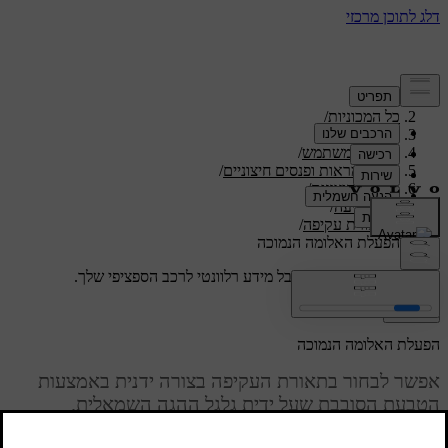
תמיכה
/
כל המכוניות
/
/
S60 2024
מדריך למשתמש
/
ראות, מראות ופנסים חיצוניים
/
תאורה חיצונית
/
פנסי נסיעה
/
תאורת עקיפה
/
הפעלת האלומה הנמוכה
תמיכה מותאמת אישית
קבל מידע רלוונטי לרכב הספציפי שלך.
התחבר
הפעלת האלומה הנמוכה
אפשר לבחור בתאורת העקיפה בצורה ידנית באמצעות
הטבעת הסובבת שעל ידית גלגל ההגה השמאלית.
מעודכן 04.04.2025