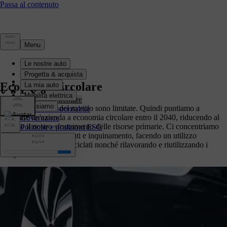
Sostenibilità
Panoramica
Economia circolare
Azione climatica
Economia circolare
Le risorse naturali del mondo sono limitate. Quindi puntiamo a
Business responsabile
diventare un'azienda a economia circolare entro il 2040, riducendo al
Governance
minimo il nostro sfruttamento delle risorse primarie. Ci concentriamo
Politiche e posizioni ESG
sull'eliminazione di rifiuti e inquinamento, facendo un utilizzo
maggiore di materiali riciclati nonché rilavorando e riutilizzando i
componenti.