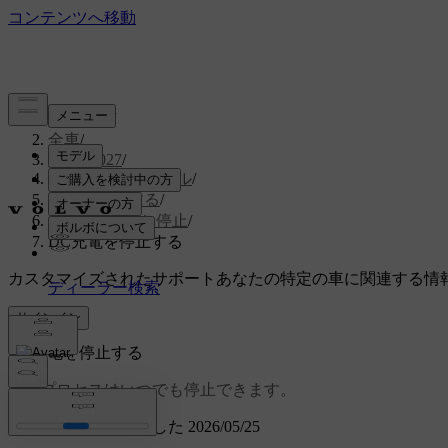
サポート
/
全車
/
EX30 2027
/
ユーザーマニュアル
/
お車を充電する
/
充電の開始と停止
/
DC充電を停止する
カスタマイズされたサポート
あなたの特定の車に関連する情
サインイン
DC充電を停止する
充電プロセスはいつでも停止できます。
アップデートされました 2026/05/25