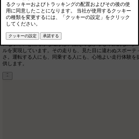
伸びやかなスタイリング
家族とのドライブにも、趣味の道具を積んだアクティブな週
にも。V60は、日常と非日常のどちらにも自然に溶け込みま
す。バランスの取れたプロポーションと、伸びやかなルーフ
インにより、室内には広々とした空間が生まれました。クリ
ンなラインと滑らかな造形は、控えめながらも印象的なスタ
ルを実現しています。その走りも、見た目に違わぬスポーテ
さ。運転する人にも、同乗する人にも、心地よい走行体験を
供します。