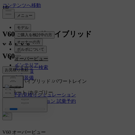
1
1
1
/
/
/
0
0
0
V60
マイルドハイブリッド
V60
オーバービュー
インテリア
お見積り依頼
主な仕様
主要装備
マイルドハイブリッド
/
パワートレイン
エステート
/
カテゴリー
試乗予約
見積りシミュレーション
見積りシミュレーション
試乗予約
2027
/
モデルイヤー
V60 オーバービュー