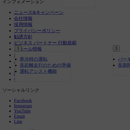
1
3
寒冷時の運転
パー
長距離走行のための準備
長期
運転アシスト機能