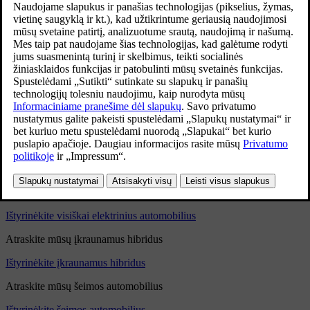
Modelis: PV651
Variantai: PV652; PV650 važiuoklė; 650 „Special“.
Gamybos metai: 1929–1933 m.
Pagaminta automobilių: 2 382
Kėbulas: sedanas arba kabrioletas
Variklis: 6 cilindrai eilėje, vožtuvai šonuose; 3 010 kub. cm;
76,2x110 mm; 55 AG esant 3000 sūk./min.
„Volvo Cars“ nuo seno daugiausia dėmesio skiria saugiems
šeimyniniams automobiliams. Žvelgdami į ateitį, mes taip pat turime
ambicingų tikslų ir siekiame iki 2030 metų tapti tik visiškai
elektrinius automobilius gaminančia įmone. Prisijunkite prie mūsų
šioje kelionėje – atraskite mūsų visiškai elektrinių automobilių,
įkraunamų hibridų ir šeimyninių automobilių gamą.
Atraskite mūsų visiškai elektrinius automobilius
Ištyrinėkite visiškai elektrinius automobilius
Atraskite mūsų įkraunamus hibridus
Ištyrinėkite įkraunamus hibridus
Atraskite mūsų šeimos automobilius
Ištyrinėkite šeimos automobilius