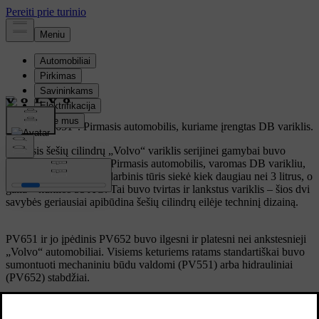
"Volvo PV651".
Pirmasis automobilis, kuriame įrengtas DB variklis.
Pirmasis šešių cilindrų „Volvo“ variklis serijinei gamybai buvo
paruoštas 1929 metais. Pirmasis automobilis, varomas DB varikliu,
buvo PV651. Variklio darbinis tūris siekė kiek daugiau nei 3 litrus, o
galia – kuklios 55 AG. Tai buvo tvirtas ir lankstus variklis – šios dvi
savybės geriausiai apibūdina šešių cilindrų eilėje techninį dizainą.
PV651 ir jo įpėdinis PV652 buvo ilgesni ir platesni nei ankstesnieji
„Volvo“ automobiliai. Visiems keturiems ratams standartiškai buvo
sumontuoti mechaniniu būdu valdomi (PV551) arba hidrauliniai
(PV652) stabdžiai.
Techninės specifikacijos