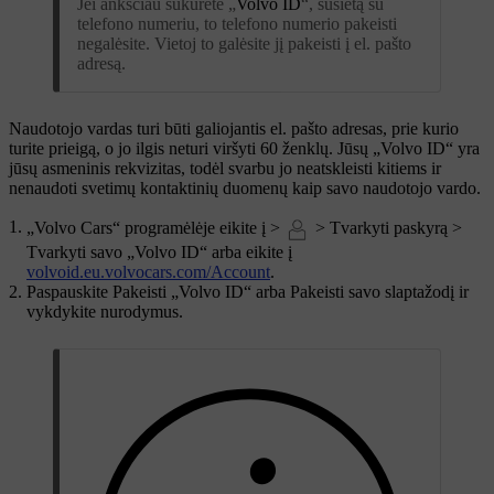
Jei anksčiau sukūrėte „
Volvo ID
“, susietą su
telefono numeriu, to telefono numerio pakeisti
negalėsite. Vietoj to galėsite jį pakeisti į el. pašto
adresą.
Naudotojo vardas turi būti galiojantis el. pašto adresas, prie kurio
turite prieigą, o jo ilgis neturi viršyti 60 ženklų. Jūsų „
Volvo ID
“ yra
jūsų asmeninis rekvizitas, todėl svarbu jo neatskleisti kitiems ir
nenaudoti svetimų kontaktinių duomenų kaip savo naudotojo vardo.
„Volvo Cars“ programėlėje eikite į >
>
Tvarkyti paskyrą
>
Tvarkyti savo „Volvo ID“
arba eikite į
volvoid.eu.volvocars.com/Account
.
Paspauskite
Pakeisti „Volvo ID“
arba
Pakeisti savo slaptažodį
ir
vykdykite nurodymus.