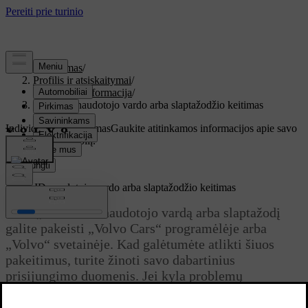
Palaikymas
/
Profilis ir atsiskaitymai
/
Paskyros informacija
/
Volvo ID naudotojo vardo arba slaptažodžio keitimas
Individualus palaikymas
Gaukite atitinkamos informacijos apie savo
konkretų automobilį.
Prisijungti
Volvo ID
naudotojo vardo arba slaptažodžio keitimas
Savo „
Volvo ID
“ naudotojo vardą arba slaptažodį
galite pakeisti „Volvo Cars“ programėlėje arba
„Volvo“ svetainėje. Kad galėtumėte atlikti šiuos
pakeitimus, turite žinoti savo dabartinius
prisijungimo duomenis. Jei kyla problemų
prisijungti, vietoj to perskaitykite sk.
Problemos,
susijusios su „Volvo ID“
.