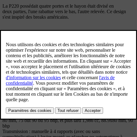
La P220 possédait quatre portes et le hayon était divisé en
deux parties, l'une rabattue vers le bas, l'autre relevée. Ce design
s'est inspiré des breaks américains.
La production de la P220 se déroula en parallèle de celle de la P210
mais la P220 fut davantage vendue en dehors des pays nordiques.
Cette voiture représentait un grand pas vers une orientation plus
familiale des breaks, qui était peu représentée sur le marché
automobile. Dans ce sens, la P220 a joué un rôle important pour
Volvo dans son évolution en tant que constructeur de breaks de
premier plan.
Spécifications techniques
Modèle : P 220 Amazon Estate
Versions : P 221, P 222 (SPORT)
Années de production : 1962 - 1969
Unités produites : 73169
Carrosserie : break 4 portes
Moteur : 4 cylindres en ligne à soupapes en tête, 1 778 cm, 84.14 x
80 mm, 75 out 90 ou 95 bhp, et plus tard 1,986 cc, 88.9x80 mm, 90
bhp
Transmission : manuelle à 4 rapports (avec ou sans
surmultiplication) à levier monté au plancher ou automatique à