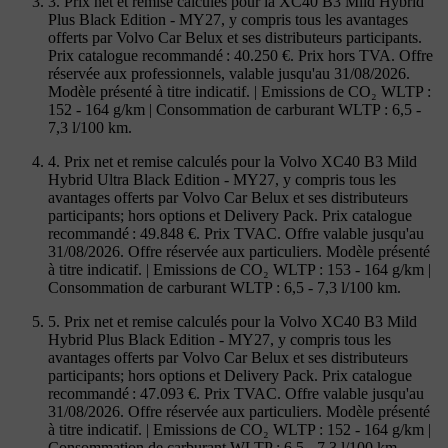
3. Prix net et remise calculés pour la XC40 B3 Mild Hybrid
Plus Black Edition - MY27, y compris tous les avantages
offerts par Volvo Car Belux et ses distributeurs participants.
Prix catalogue recommandé : 40.250 €. Prix hors TVA. Offre
réservée aux professionnels, valable jusqu'au 31/08/2026.
Modèle présenté à titre indicatif. | Emissions de CO₂ WLTP :
152 - 164 g/km | Consommation de carburant WLTP : 6,5 -
7,3 l/100 km.
4. Prix net et remise calculés pour la Volvo XC40 B3 Mild
Hybrid Ultra Black Edition - MY27, y compris tous les
avantages offerts par Volvo Car Belux et ses distributeurs
participants; hors options et Delivery Pack. Prix catalogue
recommandé : 49.848 €. Prix TVAC. Offre valable jusqu'au
31/08/2026. Offre réservée aux particuliers. Modèle présenté
à titre indicatif. | Emissions de CO₂ WLTP : 153 - 164 g/km |
Consommation de carburant WLTP : 6,5 - 7,3 l/100 km.
5. Prix net et remise calculés pour la Volvo XC40 B3 Mild
Hybrid Plus Black Edition - MY27, y compris tous les
avantages offerts par Volvo Car Belux et ses distributeurs
participants; hors options et Delivery Pack. Prix catalogue
recommandé : 47.093 €. Prix TVAC. Offre valable jusqu'au
31/08/2026. Offre réservée aux particuliers. Modèle présenté
à titre indicatif. | Emissions de CO₂ WLTP : 152 - 164 g/km |
Consommation de carburant WLTP : 6,5 - 7,3 l/100 km.