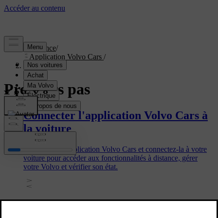
Assistance
/
Application Volvo Cars
/
Premiers pas
Premiers pas
Connecter l'application Volvo Cars à
la voiture
Téléchargez l'application Volvo Cars et connectez-la à votre
voiture pour accéder aux fonctionnalités à distance, gérer
votre Volvo et vérifier son état.
Effectuer une réinitialisation d'usine