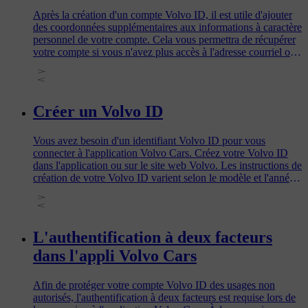
Après la création d'un compte Volvo ID, il est utile d'ajouter
des coordonnées supplémentaires aux informations à caractère
personnel de votre compte. Cela vous permettra de récupérer
votre compte si vous n'avez plus accès à l'adresse courriel ou
au numéro de téléphone employé comme nom d'utilisateur à
la création de votre Volvo ID. Cela vous évitera également de
devoir créer un nouveau compte Volvo ID et vous permettra
de réinitialiser aisément votre mot de passe.
Créer un Volvo ID
Vous avez besoin d'un identifiant Volvo ID pour vous
connecter à l'application Volvo Cars. Créez votre Volvo ID
dans l'application ou sur le site web Volvo. Les instructions de
création de votre Volvo ID varient selon le modèle et l'année-
modèle de la voiture. Veillez donc à lire la section applicable à
votre voiture.
L'authentification à deux facteurs
dans l'appli Volvo Cars
Afin de protéger votre compte Volvo ID des usages non
autorisés, l'authentification à deux facteurs est requise lors de