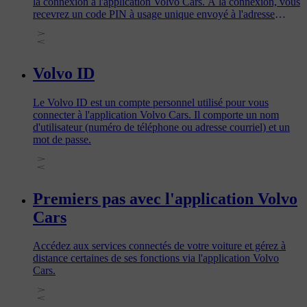
la connexion à l'application Volvo Cars. À la connexion, vous
recevrez un code PIN à usage unique envoyé à l'adresse
courriel ou au numéro de téléphone associé à votre Volvo ID.
Saisissez ce code pour confirmer votre identité et accéder à
l'application.
Volvo ID
Le Volvo ID est un compte personnel utilisé pour vous
connecter à l'application Volvo Cars. Il comporte un nom
d'utilisateur (numéro de téléphone ou adresse courriel) et un
mot de passe.
Premiers pas avec l'application Volvo
Cars
Accédez aux services connectés de votre voiture et gérez à
distance certaines de ses fonctions via l'application Volvo
Cars.