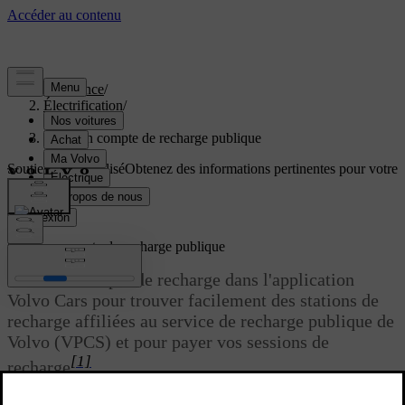
Assistance
/
Électrification
/
Recharge
/
Créer un compte de recharge publique
Soutien personnalisé
Obtenez des informations pertinentes pour votre
voiture.
Connexion
Créer un compte de recharge publique
Créez un compte de recharge dans l'application
Volvo Cars pour trouver facilement des stations de
recharge affiliées au service de recharge publique de
Volvo (VPCS) et pour payer vos sessions de
[1]
recharge
.
Mis à jour 10/04/2026