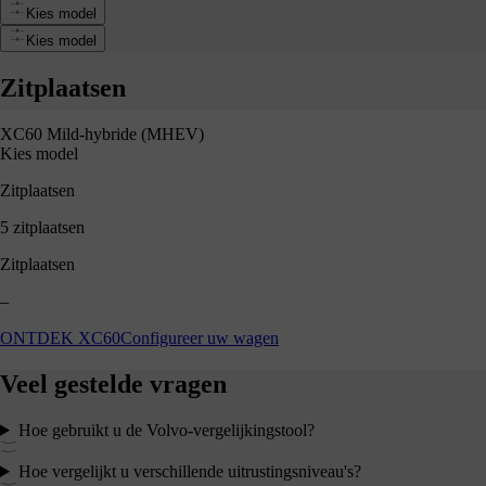
Kies model
White Pearl
Kies model
Zitplaatsen
XC60 Mild-hybride (MHEV)
Kies model
Zitplaatsen
5 zitplaatsen
Zitplaatsen
–
ONTDEK XC60
Configureer uw wagen
Veel gestelde vragen
Hoe gebruikt u de Volvo-vergelijkingstool?
Hoe vergelijkt u verschillende uitrustingsniveau's?