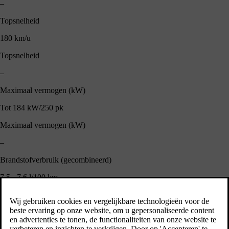
–
Topsnelheid
180 km/u
Topsnelheid
–
Maximaal vermogen (kW)
Tot 184 kW/250 pk
Maximaal vermogen (kW)
–
Brandstofverbruik (gecombineerd)
7.5 - 7.6 l/100 km
Brandstofverbruik (gecombineerd)
–