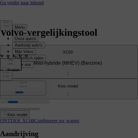
Volvo-vergelijkingstool
XC60
Mild-hybride (MHEV)
(Benzine)
Kies model
Kies model
ONTDEK XC60
Configureer uw wagen
Aandrijving