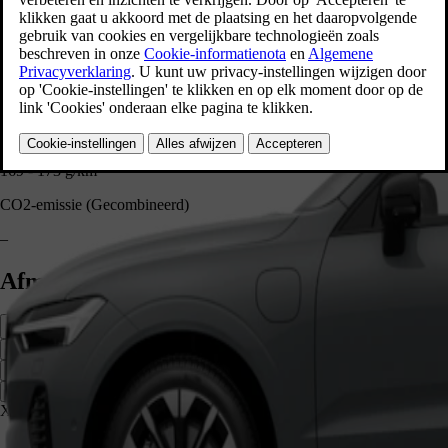
Tankinhoud
71 l
Tankinhoud
–
CO2-emissie (Gecombineerd)
169 - 173 g/km
CO2-emissie (Gecombineerd)
–
Afmeting en kofferruimte
Zijkant
Voorkant
Achterkant
XC60 1 655 mm