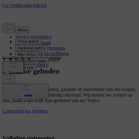
Service experience
Boek een afspraak
Voordelen voor eigenaars
Onderhoud en herstellingen
Uw Volvo altijd in topconditie
Onderhoudscontracten
Volvo Assistance
Garantie geboden
Of het nu gaat om de batterij, garantie of onderdelen van uw wagen,
bij ons wordt u steeds volledig ontzorgd. Wij nemen uw zorgen op
ons, zodat u ten volle kan genieten van uw Volvo.
Contacteer uw verdeler
Volledige ontzorging