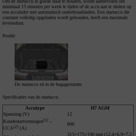
Om de startaccu in goede staat te houden, wordt aanbevolen om
minimaal 15 minuten per week te rijden of de accu aan te sluiten op
een acculader met automatisch onderhoudsladen. Een startaccu die
constant volledig opgeladen wordt gehouden, heeft een maximale
levensduur.
Positie
De startaccu zit in de bagageruimte.
Specificaties van de startaccu
Accutype
H7 AGM
Spanning (V)
12
[1]
Koudestartvermogen
–
800
[2]
CCA
(A)
315×175×190 mm (12,4×6,9×7,5