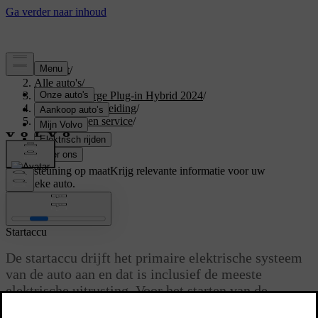
Support
/
Alle auto's
/
XC40 Recharge Plug-in Hybrid 2024
/
Gebruikershandleiding
/
Onderhoud en service
/
Accu
/
Startaccu
Ondersteuning op maat
Krijg relevante informatie voor uw
specifieke auto.
Inloggen
Startaccu
De startaccu drijft het primaire elektrische systeem
van de auto aan en dat is inclusief de meeste
elektrische uitrusting. Voor het starten van de
verbrandingsmotor wordt de hybride-accu gebruikt.