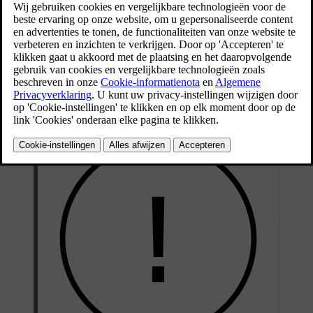
Bijgewerkt 16/03/2023
De startaccu is een 12V-accu die is geconstrueerd om de specifieke
elektrische systemen en functies van het automodel aan te drijven.
Koppel de startaccu nooit los, terwijl de motor draait.
Controleer of de kabels van de startaccu op de juiste manier zijn
aangesloten en stevig vastzitten.