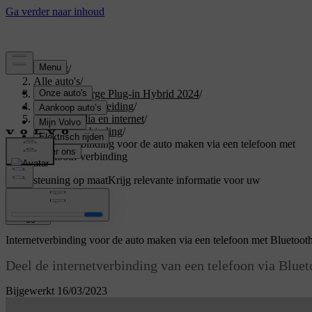
Support
/
Alle auto's
/
XC40 Recharge Plug-in Hybrid 2024
/
Gebruikershandleiding
/
Geluid, media en internet
/
Internetverbinding
/
Internetverbinding voor de auto maken via een telefoon met
Bluetooth-verbinding
Ondersteuning op maat
Krijg relevante informatie voor uw
specifieke auto.
Inloggen
Internetverbinding voor de auto maken via een telefoon met Bluetoot
Deel de internetverbinding van een telefoon via Bluet
Bijgewerkt 16/03/2023