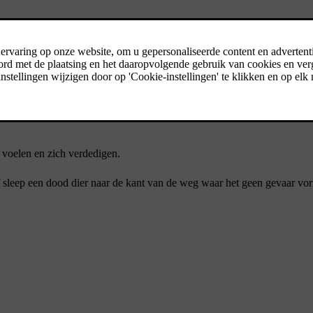
rake is van een ongeluk en contact opnemen met de dichtstbijzijnde alar
telijke verplichting in Europa. Dit systeem biedt toegang tot automatis
eweggebruikers te waarschuwen.
voelen en zich verdedigen.
of sleep een dood dier naar de kant van de weg waar het geen gevaar vo