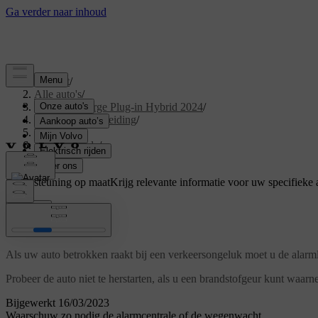
Support
/
Alle auto's
/
XC40 Recharge Plug-in Hybrid 2024
/
Gebruikershandleiding
/
Veiligheid
/
Safety mode
/
Ongeluk
Ondersteuning op maat
Krijg relevante informatie voor uw specifieke 
Inloggen
Ongeluk
Als uw auto betrokken raakt bij een verkeersongeluk moet u de alarmli
Probeer de auto niet te herstarten, als u een brandstofgeur kunt waa
Bijgewerkt 16/03/2023
Waarschuw zo nodig de alarmcentrale of de wegenwacht.