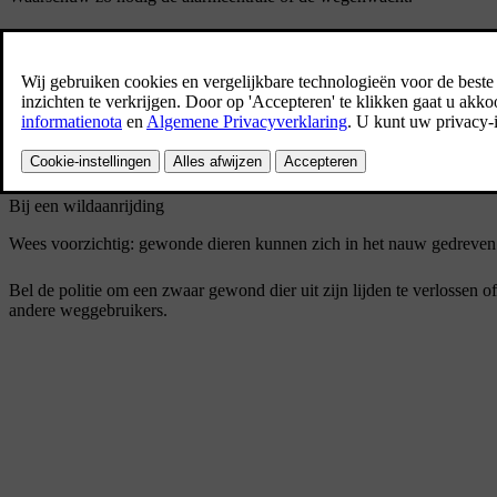
Afhankelijk van het uitrustingsniveau kan de auto detecteren of er sp
*
de auto geen Volvo On Call
heeft, geldt Pan-European eCall, een wet
[1]
ongevalsmelding en acute hulpverlening in noodsituaties
.
Let op uw veiligheid bij het verlaten van de auto!
Draag een veiligheidsvest en zet een gevarendriehoek op om med
Bij een wildaanrijding
Wees voorzichtig: gewonde dieren kunnen zich in het nauw gedreven 
Bel de politie om een zwaar gewond dier uit zijn lijden te verlossen 
andere weggebruikers.