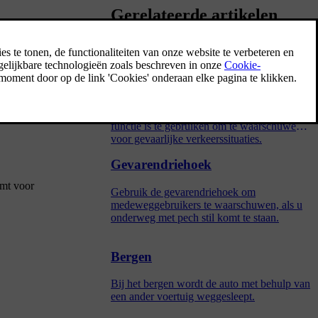
Gerelateerde artikelen
mcentrale. Als
che
Alarmlichten
De alarmlichten waarschuwen
medeweggebruikers doordat alle
richtingaanwijzers gelijktijdig knipperen. De
functie is te gebruiken om te waarschuwen
voor gevaarlijke verkeerssituaties.
Gevarendriehoek
rmt voor
Gebruik de gevarendriehoek om
medeweggebruikers te waarschuwen, als u
onderweg met pech stil komt te staan.
Bergen
Bij het bergen wordt de auto met behulp van
een ander voertuig weggesleept.