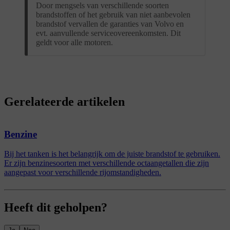
Door mengsels van verschillende soorten
brandstoffen of het gebruik van niet aanbevolen
brandstof vervallen de garanties van Volvo en
evt. aanvullende serviceovereenkomsten. Dit
geldt voor alle motoren.
Gerelateerde artikelen
Benzine
Bij het tanken is het belangrijk om de juiste brandstof te gebruiken.
Er zijn benzinesoorten met verschillende octaangetallen die zijn
aangepast voor verschillende rijomstandigheden.
Heeft dit geholpen?