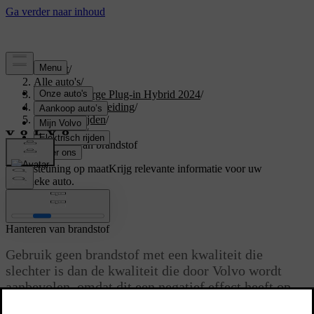
Support
/
Alle auto's
/
XC40 Recharge Plug-in Hybrid 2024
/
Gebruikershandleiding
/
Starten en rijden
/
Brandstof
/
Hanteren van brandstof
Ondersteuning op maat
Krijg relevante informatie voor uw
specifieke auto.
Inloggen
Hanteren van brandstof
Gebruik geen brandstof met een kwaliteit die
slechter is dan de kwaliteit die door Volvo wordt
aanbevolen, omdat dit een negatief effect heeft op
het motorvermogen en het brandstofverbruik.