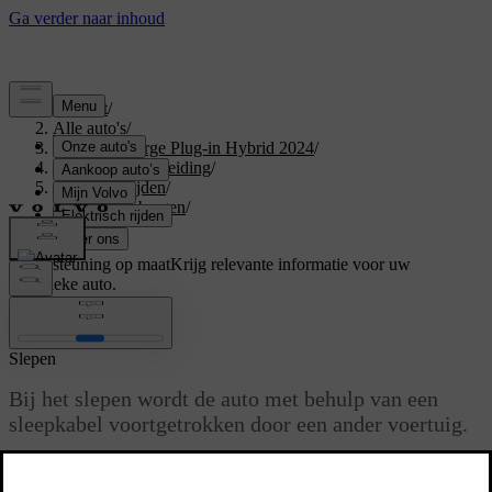
Support
/
Alle auto's
/
XC40 Recharge Plug-in Hybrid 2024
/
Gebruikershandleiding
/
Starten en rijden
/
Slepen en bergen
/
Slepen
Ondersteuning op maat
Krijg relevante informatie voor uw
specifieke auto.
Inloggen
Slepen
Bij het slepen wordt de auto met behulp van een
sleepkabel voortgetrokken door een ander voertuig.
Bijgewerkt 16/03/2023