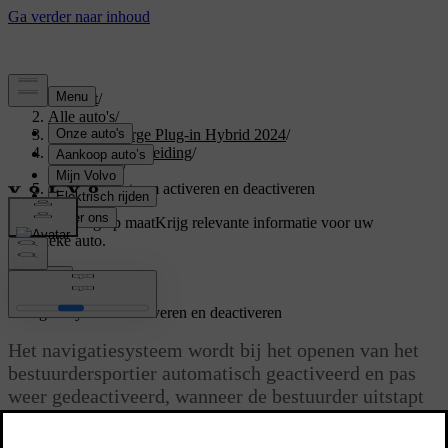
Support
/
Alle auto's
/
XC40 Recharge Plug-in Hybrid 2024
/
Gebruikershandleiding
/
Navigatie
/
Navigatiesysteem activeren en deactiveren
Ondersteuning op maat
Krijg relevante informatie voor uw
specifieke auto.
Inloggen
*
Navigatiesysteem
activeren en deactiveren
Het navigatiesysteem wordt bij het openen van het
bestuurdersportier automatisch geactiveerd en pas
weer gedeactiveerd, wanneer de bestuurder uitstapt
en de auto vergrendelt.