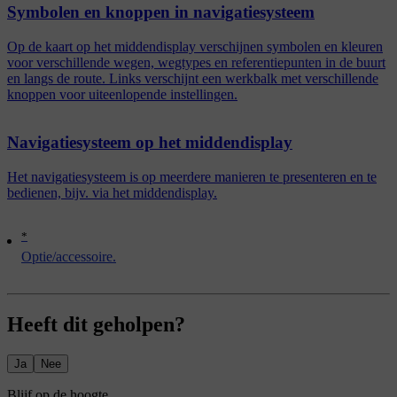
Symbolen en knoppen in navigatiesysteem
Op de kaart op het middendisplay verschijnen symbolen en kleuren
voor verschillende wegen, wegtypes en referentiepunten in de buurt
en langs de route. Links verschijnt een werkbalk met verschillende
knoppen voor uiteenlopende instellingen.
Navigatiesysteem op het middendisplay
Het navigatiesysteem is op meerdere manieren te presenteren en te
bedienen, bijv. via het middendisplay.
*
Optie/accessoire.
Heeft dit geholpen?
Ja
Nee