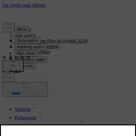
Support
/
Alle auto's
/
XC40 Recharge Plug-in Hybrid 2024
/
Gebruikershandleiding
/
Starten en rijden
/
Remmen
Remmen
Voetrem
Parkeerrem
Specificaties van de remvloeistof
Remsystemen