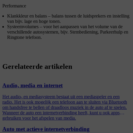
Performance
Klankkleur en balans
– balans tussen de luidsprekers en instelling
van bijv. lage en hoge tonen.
Systeemvolumes
– voor het aanpassen van het volume van de
verschillende autosystemen, bijv.
Stembediening
,
Parkeerhulp
en
Ringtone telefoon
.
Gerelateerde artikelen
Audio, media en internet
Het audio- en mediasysteem bestaat uit een mediaspeler en een
radio. Het is ook mogelijk een telefoon aan te sluiten via Bluetooth
om handsfree te bellen of draadloos muziek in de auto af te spelen.
Wanneer de auto een internetverbinding heeft, kunt u ook apps
gebruiken voor het afspelen van media.
Auto met actieve internetverbinding