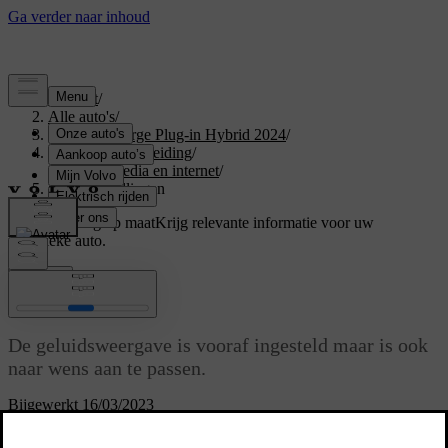
Support
/
Alle auto's
/
XC40 Recharge Plug-in Hybrid 2024
/
Gebruikershandleiding
/
Geluid, media en internet
/
Audio-instellingen
Ondersteuning op maat
Krijg relevante informatie voor uw
specifieke auto.
Inloggen
Audio-instellingen
De geluidsweergave is vooraf ingesteld maar is ook
naar wens aan te passen.
Bijgewerkt 16/03/2023
Het volume wordt normaal gesproken geregeld met de volumeknop
onder het middendisplay of met de rechter stuurknoppenset. Dit