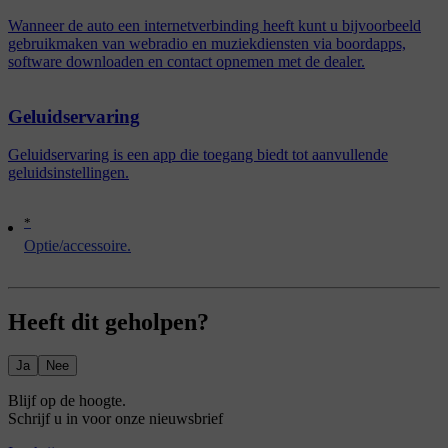
Wanneer de auto een internetverbinding heeft kunt u bijvoorbeeld
gebruikmaken van webradio en muziekdiensten via boordapps,
software downloaden en contact opnemen met de dealer.
Geluidservaring
Geluidservaring is een app die toegang biedt tot aanvullende
geluidsinstellingen.
*
Optie/accessoire.
Heeft dit geholpen?
Ja
Nee