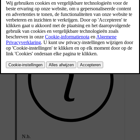
geldt bijvoorbeeld bij het afspelen van muziek, het beluisteren van
de radio, de geluidsweergave van een lopende telefoongesprek en
de weergave van actieve verkeersberichten.
N.b.