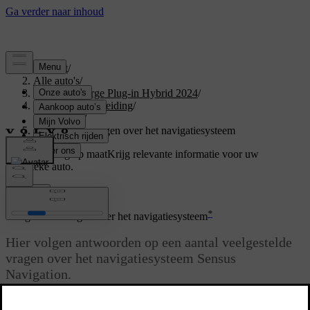
Support
/
Alle auto's
/
XC40 Recharge Plug-in Hybrid 2024
/
Gebruikershandleiding
/
Navigatie
/
Veelgestelde vragen over het navigatiesysteem
Ondersteuning op maat
Krijg relevante informatie voor uw
specifieke auto.
Inloggen
*
Veelgestelde vragen over het navigatiesysteem
Hier volgen antwoorden op een aantal veelgestelde
vragen over het navigatiesysteem Sensus
Navigation.
Bijgewerkt 16/03/2023