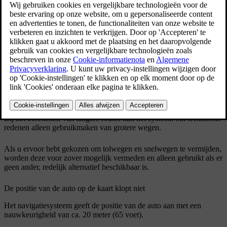
Het systeem berekent niet altijd de snelste/kortste weg
Bij het berekenen van de route wordt rekening gehouden met
meerdere factoren om de theoretisch beste route te bepalen, onder
andere de afstand, de wegbreedte, het wegtype, de
verkeersintensiteit en maximumsnelheden. De ervaring en lokale
kennis van een bestuurder kunnen echter een efficiëntere route
opleveren.
Het systeem gebruikt bijvoorbeeld tolwegen of veerverbindingen
terwijl u die wilt vermijden.
Bij het berekenen van langere routes kan het systeem om technische
redenen alleen gebruikmaken van grotere wegen.
Als u ervoor hebt gekozen om tolwegen en snelwegen te vermijden,
worden deze voor zover mogelijk vermeden en alleen gebruikt als er
geen ander, redelijk alternatief beschikbaar is.
De positie van de auto op de kaart klopt niet
Het navigatiesysteem geeft de positie van de auto aan met een
nauwkeurigheid van ca.
20 meter
(
65 voet
).