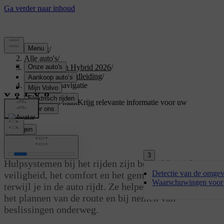
Support
/
Alle auto's
/
XC60 Plug-in Hybrid 2026
/
Gebruikershandleiding
/
Rijhulp en navigatie
Ondersteuning op maat
Krijg relevante informatie voor uw
specifieke auto.
Inloggen
Rijhulp en navigatie
3
Hulpsystemen bij het rijden zijn bedoeld om de
Detectie van de omgev
veiligheid, het comfort en het gemak te verbeteren
Waarschuwingen voor 
terwijl je in de auto rijdt. Ze helpen je bij het rijden,
het plannen van de route en bij nemen van
beslissingen onderweg.