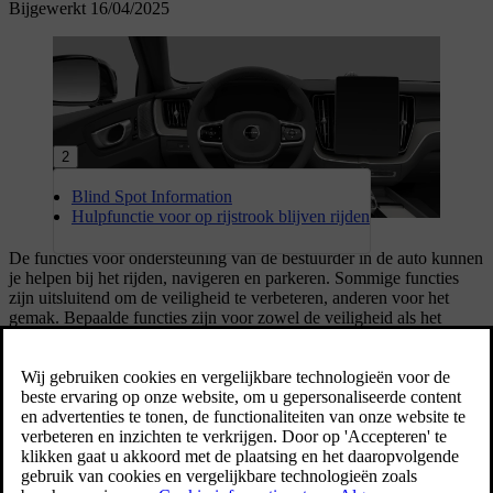
Bijgewerkt 16/04/2025
2
Blind Spot Information
Hulpfunctie voor op rijstrook blijven rijden
De functies voor ondersteuning van de bestuurder in de auto kunnen
je helpen bij het rijden, navigeren en parkeren. Sommige functies
zijn uitsluitend om de veiligheid te verbeteren, anderen voor het
gemak. Bepaalde functies zijn voor zowel de veiligheid als het
gemak.
Als ondersteunende functies voor de bestuurder goed worden
gebruikt, kunnen ze het rijden gemakkelijker maken, afleiding
beperken en de veiligheid verbeteren voor jou en anderen. Ze
maken vaak gebruik van het vermogen van de auto om je omgeving
in de gaten te houden. Sommige functies geven die informatie om
het bewustzijn bij de bestuurder te verhogen, terwijl andere functies