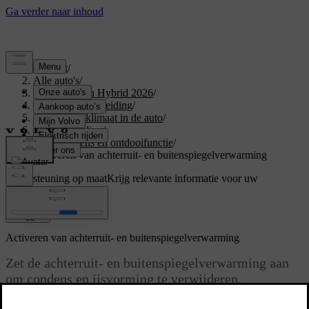
Support
/
Alle auto's
/
XC60 Plug-in Hybrid 2026
/
Gebruikershandleiding
/
Comfort en klimaat in de auto
/
Klimaatregeling
/
IJs, condens en ontdooifunctie
/
Activeren van achterruit- en buitenspiegelverwarming
Ondersteuning op maat
Krijg relevante informatie voor uw
specifieke auto.
Inloggen
Activeren van achterruit- en buitenspiegelverwarming
Zet de achterruit- en buitenspiegelverwarming aan
om condens en ijsvorming te verwijderen.
Bijgewerkt 15/02/2025