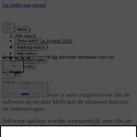
Support
/
Alle auto's
/
XC60 Plug-in Hybrid 2026
/
Software-updates
Ondersteuning op maat
Krijg relevante informatie voor uw
specifieke auto.
Inloggen
Software-updates
Software-updates voor je auto zorgen ervoor dat de
software up-to-date blijft met de nieuwste functies
en verbeteringen.
Software-updates worden voornamelijk over-the-air
(OTA) uitgevoerd. Als er geen OTA-update
beschikbaar is voor je auto, beschik je al over de