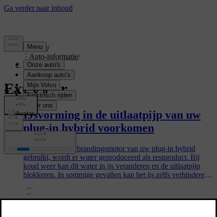
Support
/
Auto-informatie
/
Exterieur
Exterieur
IJsvorming in de uitlaatpijp van uw
plug-in hybrid voorkomen
Wanneer u de verbrandingsmotor van uw plug-in hybrid
gebruikt, wordt er water geproduceerd als restproduct. Bij
koud weer kan dit water in ijs veranderen en de uitlaatpijp
blokkeren. In sommige gevallen kan het ijs zelfs verhinderen
dat uw auto start. Er zijn enkele stappen die u kunt nemen om
dit te voorkomen.