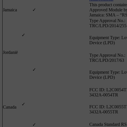
This product contain
Jamaica
✓
Approved Module b
Jamaica: SMA – “RS
Type Approval No.:
TRC/LPD/2014/255
✓
Equipment Type: L
Device (LPD)
Jordanië
Type Approval No.:
TRC/LPD/2017/63
✓
Equipment Type: L
Device (LPD)
FCC ID: L2C0054T
3432A-0054TR
✓
FCC ID: L2C0055T
Canada
3432A-0055TR
Canada Standard R
✓