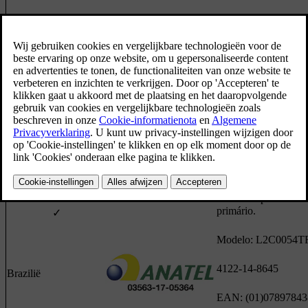
Botswana
✓
Este equipamento op
caráter secundário, is
tem direito à proteçã
interferência prejudic
mesmo de estações d
mesmo tipo, e não p
causar interferência a
sistemas operando em
primário.
✓
Modelo: L2C0054T
4122-14-8645
Brazilië
EAN: (01)0789784