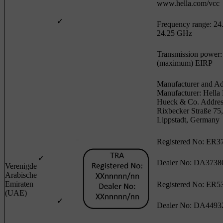
www.hella.com/vcc
✓
Frequency range: 24.
24.25 GHz
Transmission power
(maximum) EIRP
Manufacturer and Ad
Manufacturer: Hell
Hueck & Co. Addres
Rixbecker Straße 75
Lippstadt, Germany
Registered No: ER3
✓
Dealer No: DA3738
Verenigde
Arabische
Emiraten
Registered No: ER5
(UAE)
✓
Dealer No: DA4493