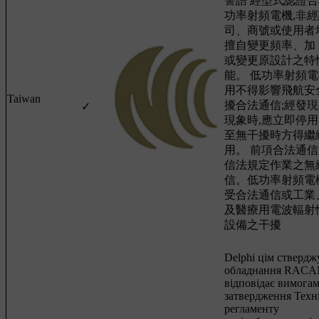
警語 經型式認證
功率射頻電機,非經
司、商號或使用者
擅自變更頻率、加
或變更原設計之特
能。 低功率射頻
用不得影響飛航安
Taiwan
擾合法通信;經發
✓
現象時,應立即停用
至無干擾時方得繼
用。 前項合法通信
信法規定作業之無
信。低功率射頻電
受合法通信或工業
及醫療用電波輻射
設備之干擾
Delphi цім ствердж
обладнання RAC
відповідає вимога
затвердження Техн
регламенту