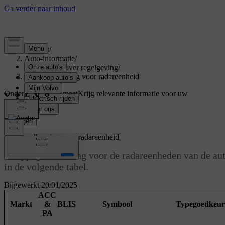
Support
/
Auto-informatie
/
Informatie over regelgeving
/
Typegoedkeuring voor radareenheid
Ondersteuning op maat
Krijg relevante informatie voor uw
specifieke auto.
Inloggen
Typegoedkeuring voor radareenheid
De typegoedkeuring voor de radareenheden van de aut
in de volgende tabel.
Bijgewerkt 20/01/2025
ACC
Markt
&
BLIS
Symbool
Typegoedkeur
PA