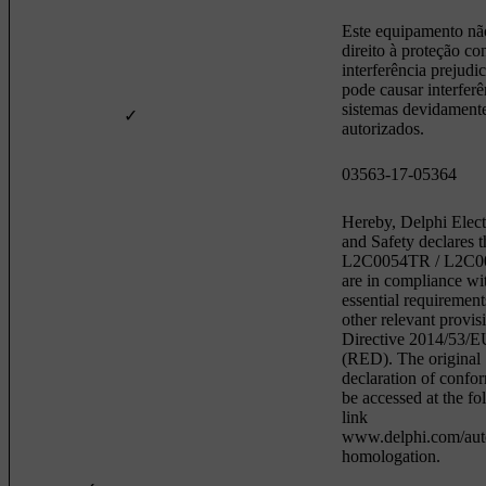
Este equipamento nã
direito à proteção co
interferência prejudic
pode causar interfer
sistemas devidament
✓
autorizados.
03563-17-05364
Hereby, Delphi Elect
and Safety declares t
L2C0054TR / L2C
are in compliance wi
essential requiremen
other relevant provis
Directive 2014/53/E
(RED). The original
declaration of confo
be accessed at the fo
link
www.delphi.com/aut
homologation.