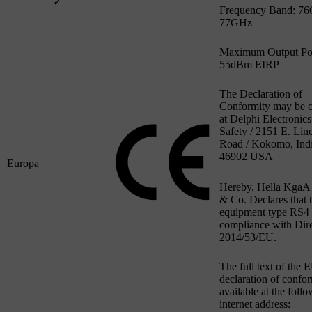
✓
Frequency Band: 7
77GHz
Maximum Output Po
55dBm EIRP
The Declaration of
Conformity may be c
at Delphi Electronic
Safety / 2151 E. Lin
Road / Kokomo, Ind
46902 USA
Europa
Hereby, Hella KgaA
& Co. Declares that 
equipment type RS4 i
compliance with Dire
2014/53/EU.
The full text of the 
declaration of confor
available at the foll
internet address: