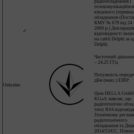
радіообладнання і
телекомунікаційно
кінцевого (терміна
обладнання (Поста
КМУ № 679 від 24 
2009 р.) Декларація
✓
відповідності знах
на сайті Delphi за 
Delphi.
Частотний діапазон
– 24,25 ГГц
Потужність передач
дБм (макс.) EIRP
Oekraïne
Цим HELLA GmbH
KGaA заявляє, що
радіотехнічне обл
типу RS4 відповіда
Технічному реглам
радіотехнічного
обладнання та Дир
2014/53/ЄС. Повни