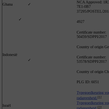
NCA Approved: 1R
Ghana
✓
7E1-0B7
37295/POSTEL/201
✓
4927
Certificate number:
50459/SDPPI/2017
Country of origin G
Indonesië
Certificate number:
✓
53578/SDPPI/2017
Country of origin Ch
PLG ID: 6051
Typegoedkeuring vo
[1]
radareenheid.
Typegoedkeuring vo
Israël
[2]
radareenheid.