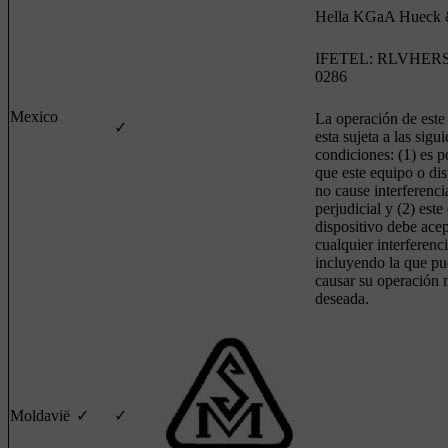
Hella KGaA Hueck
IFETEL: RLVHERS
0286
Mexico
La operación de este
✓
esta sujeta a las sigu
condiciones: (1) es p
que este equipo o dis
no cause interferenci
perjudicial y (2) este
dispositivo debe acep
cualquier interferenci
incluyendo la que p
causar su operación 
deseada.
Moldavië
✓
✓