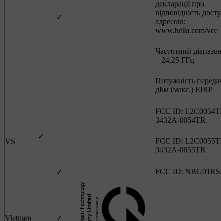
декларації про
відповідність дост
✓
адресою:
www.hella.com/vcc
Частотний діапазон
– 24,25 ГГц
Потужність передач
дБм (макс.) EIRP
FCC ID: L2C0054T
3432A-0054TR
✓
FCC ID: L2C0055T
VS
3432A-0055TR
FCC ID: NBG01RS
✓
Vietnam
✓