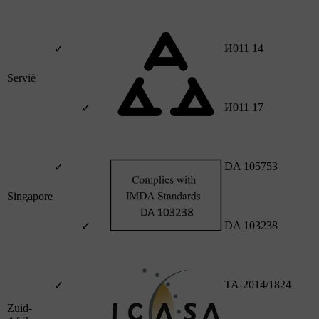
И011 14
✓
Servië
И011 17
✓
DA 105753
✓
Singapore
DA 103238
✓
TA-2014/1824
✓
Zuid-