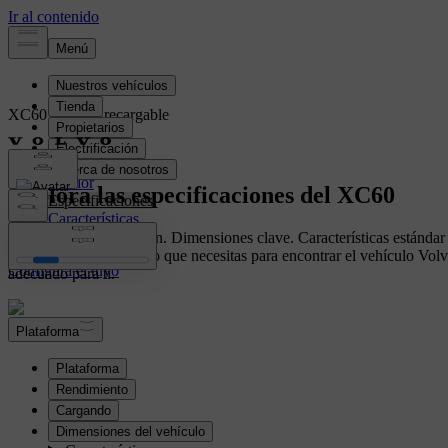
XC60
Híbrido recargable
Resumen
Interior
Explora las especificaciones del XC60
Especificaciones
Características
Opciones de transmisión. Dimensiones clave. Características estándar
Configura el tuyo
actualizaciones. Todo lo que necesitas para encontrar el vehículo Vol
Configura el tuyo
adecuado para ti.
Plataforma
Plataforma
Rendimiento
Cargando
Dimensiones del vehículo