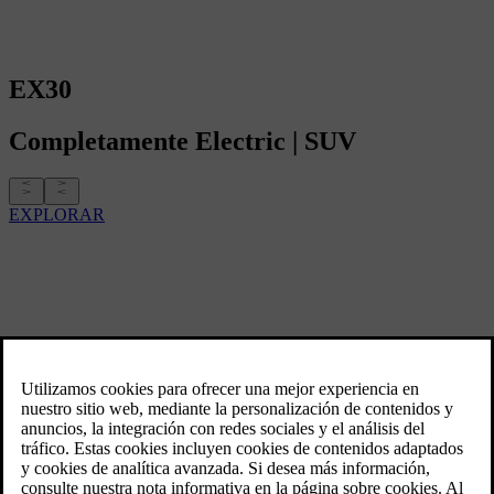
EX30
Completamente
Electric
|
SUV
EXPLORAR