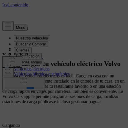
Electrificación
Resumen
Cargando
Rango Eléctrico
Cómo cargar tu vehículo eléctrico Volvo
Batería
Vehículos eléctricos
Vehículos híbridos enchufables
La carga de vehículos eléctricos es fácil. Carga en casa con un
wallbox rápido e inteligente instalado en la entrada de tu casa, en un
cargador público fuera de tu restaurante favorito o en una estación
de carga rápida en viajes por carretera. También es conveniente. La
Volvo Cars app te permite programar sesiones de carga, localizar
estaciones de carga públicas e incluso gestionar pagos.
Cargando