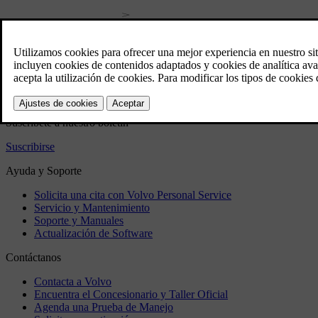
Manual de usuario
Software del automóvil
Información normativa
Descarga la aplicación