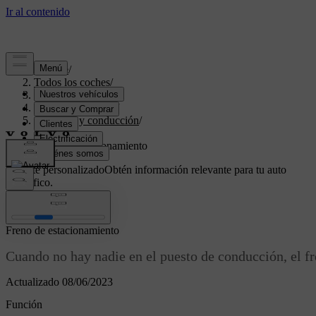
Soporte
/
Todos los coches
/
V70 2016
/
Manual de usuario
/
Arranque y conducción
/
Frenos
/
Freno de estacionamiento
Soporte personalizado
Obtén información relevante para tu auto
específico.
Iniciar sesión
Freno de estacionamiento
Cuando no hay nadie en el puesto de conducción, el f
Actualizado 08/06/2023
Función