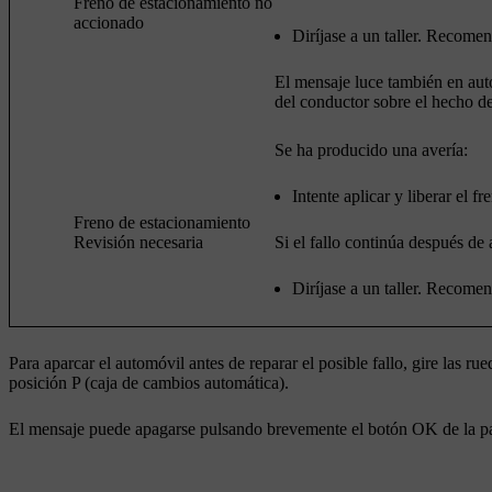
Freno de estacionamiento no
accionado
Diríjase a un taller. Recome
El mensaje luce también en auto
del conductor sobre el hecho d
Se ha producido una avería:
Intente aplicar y liberar el fr
Freno de estacionamiento
Revisión necesaria
Si el fallo continúa después de 
Diríjase a un taller. Recome
Para aparcar el automóvil antes de reparar el posible fallo, gire las 
posición
P
(caja de cambios automática).
El mensaje puede apagarse pulsando brevemente el botón
OK
de la p