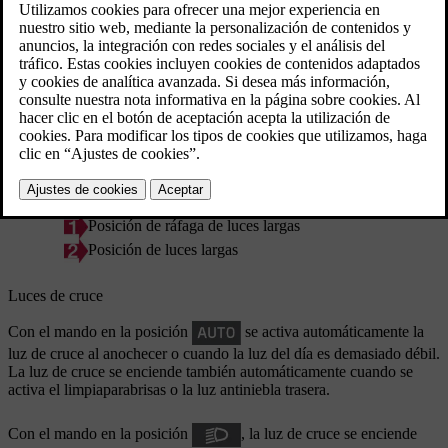
iluminación.
Actualizado 08/06/2023
Palanca del volante y mando de las luces.
Posición de ráfaga de luces largas
Posición de luces largas
Luces de cruce
Con el mando en la posición
se activa automáticamente la
luz de cruce al anochecer o cuando la luz del día es demasiado débil.
La luz de cruce se enciende también automáticamente cuando se
activa el limpiaparabrisas o la luz antiniebla trasera.
Con el mando en la posición
, la luz de cruce se enciende