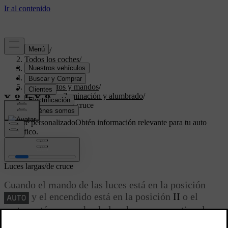
Soporte
/
Todos los coches
/
V70 2016
/
Manual de usuario
/
Instrumentos y mandos
/
Mandos - iluminación y alumbrado
/
Luces largas/de cruce
Soporte personalizado
Obtén información relevante para tu auto
específico.
Iniciar sesión
Luces largas/de cruce
Cuando el mando de las luces está en la posición
y el encendido está en la posición
II
o el
motor está en marcha, la luz de cruce se activa de
forma automática en condiciones de poca