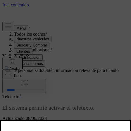
Soporte
/
Todos los coches
/
V70 2016
/
Manual de usuario
/
Sistema audiovisual
/
TV
/
Teletexto
Soporte personalizado
Obtén información relevante para tu auto
específico.
Iniciar sesión
*
Teletexto
El sistema permite activar el teletexto.
Actualizado 08/06/2023
Proceda de la siguiente manera: