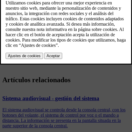
Para ver teletexto, vaya en el modo TV a
Menú TV
→
Teletexto
.
Introduzca el número (3 cifras) con los botones de cifras (0-9)
para seleccionar la página.
La página aparece automáticamente.
Introduzca el número de otra página o gire
TUNE
para ir a la página
siguiente.
Vuelva a la imagen de televisión con
EXIT
.
Artículos relacionados
Sistema audiovisual - gestión del sistema
El sistema audiovisual se controla desde la consola central, con los
botones del volante, el sistema de control por voz o el mando a
distancia. La información se presenta en la pantalla situada en la
parte superior de la consola central.