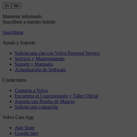
Sí
No