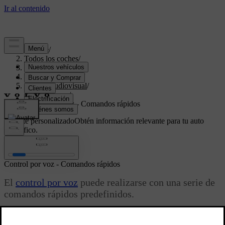
Soporte
/
Todos los coches
/
V70 2016
/
Manual de usuario
/
Sistema audiovisual
/
Guía de voz
/
Control por voz - Comandos rápidos
Soporte personalizado
Obtén información relevante para tu auto
específico.
Iniciar sesión
Control por voz - Comandos rápidos
El
control por voz
puede realizarse con una serie de
comandos rápidos predefinidos.
Actualizado 08/06/2023
Para encontrar los comandos del sistema multimedia y el teléfono,