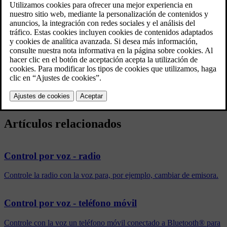
pulse
OK/MENU
en la vista normal de
MY CAR
y seleccione
Ajustes
→
Configuración del control de voz
→
Lista de
comandos
→
Comandos globales
,
Comandos del teléfono
,
Comandos para multimedia
,
Comandos de la radio
o
Comandos de
*
la navegación
.
El texto de ayuda de cada comando aclara si el comando puede
utilizarse en todas las fuentes o si sólo puede emplearse en una.
Artículos relacionados
Control por voz - radio
Controle la radio con la voz para, por ejemplo, cambiar de emisora.
Control por voz - teléfono móvil
Controle con la voz un teléfono móvil conectado a Bluetooth® para