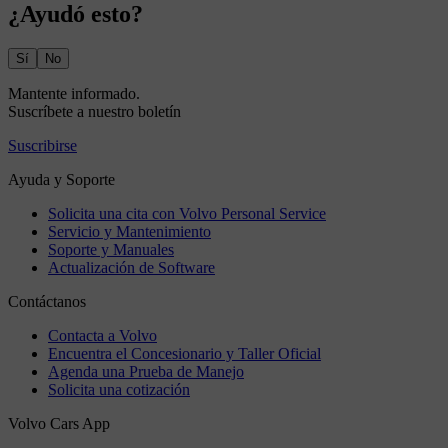
¿Ayudó esto?
Sí
No