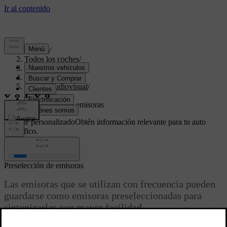
Soporte
/
Todos los coches
/
V70 2016
/
Manual de usuario
/
Sistema audiovisual
/
Radio
/
Preselección de emisoras
Soporte personalizado
Obtén información relevante para tu auto
específico.
Iniciar sesión
Preselección de emisoras
Las emisoras que se utilizan con frecuencia pueden
guardarse como emisoras preseleccionadas para
sintonizarlas con mayor facilidad.
Actualizado 08/06/2023