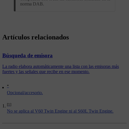
norma DAB.
Artículos relacionados
Búsqueda de emisora
La radio elabora automáticamente una lista con las emisoras más
fuertes y las señales que recibe en ese momento.
*
Opcional/accesorio.
[1]
No se aplica al V60 Twin Engine ni al S60L Twin Engine.