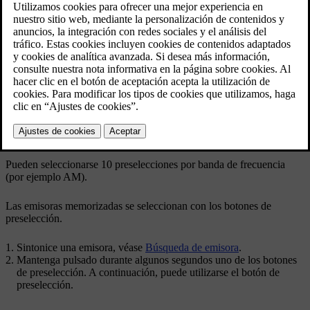
Botones de preselección.
[1]
Radio AM
/FM
Pueden seleccionarse 10 preselecciones por banda de frecuencia
(por ejemplo
AM
).
Las emisoras memorizadas se seleccionan con los botones de
preselección.
Sintonice una emisora, véase
Búsqueda de emisora
.
Mantenga pulsado durante algunos segundos uno de los botones
de preselección. A continuación, puede utilizarse el botón de
preselección.