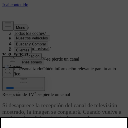
Soporte
/
Todos los coches
/
V70 2016
/
Manual de usuario
/
Sistema audiovisual
/
TV
/
Recepción de TV-se pierde un canal
Soporte personalizado
Obtén información relevante para tu auto
específico.
Iniciar sesión
*
Recepción de TV
-se pierde un canal
Si desaparece la recepción del canal de televisión
mostrado, la imagen se congelará. Cuando vuelve a
recibirse la señal, se inicia de nuevo la presentación
del canal.