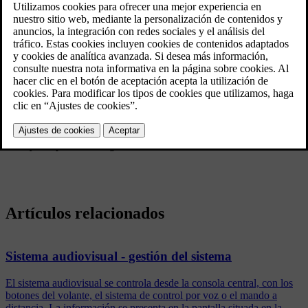
Actualizado 08/06/2023
Si desaparece la recepción del canal de televisión mostrado, la
imagen se congelará. Poco después aparece una imagen que le
informa que se ha perdido la recepción del canal de televisión
afectado y que está en marcha una nueva búsqueda. Cuando vuelve
a recibirse la señal, se inicia directamente la presentación del canal.
Puede cambiar de canal en cualquier momento en que aparece el
mensaje.
Si se muestra el mensaje
No hay recepción
, el sistema detecta que
no hay recepción de ningún canal de televisión.
Artículos relacionados
Sistema audiovisual - gestión del sistema
El sistema audiovisual se controla desde la consola central, con los
botones del volante, el sistema de control por voz o el mando a
distancia. La información se presenta en la pantalla situada en la