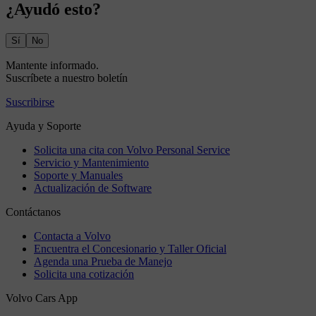
¿Ayudó esto?
Sí
No