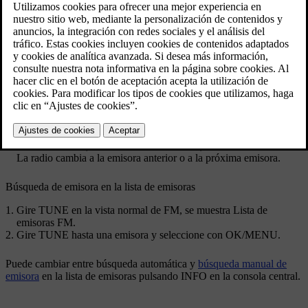
Si la búsqueda automática de emisoras está
cancelada
es posible
buscar en la vista normal y en la lista de emisoras.
Búsqueda de emisora en la vista normal
En la vista normal de FM,
pulse brevemente
/
en la
consola central (o en el teclado del volante).
La radio cambia a la emisora anterior o a la próxima emisora
memorizada.
En la vista normal de FM,
mantenga pulsado
/
en la
consola central (o en el teclado del volante).
La radio cambia a la emisora anterior o a la próxima emisora.
Búsqueda de emisora en la lista de emisoras
Gire
TUNE
en la vista normal de FM, se muestra
Lista de
emisoras FM
.
Gire
TUNE
hasta una emisora y seleccione con
OK/MENU
.
Puede cambiar entre búsqueda automática y
búsqueda manual de
emisora
en la lista de emisoras pulsando
INFO
en la consola central.