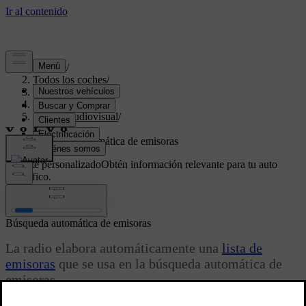
Soporte
/
Todos los coches
/
V70 2016
/
Manual de usuario
/
Sistema audiovisual
/
Radio
/
Búsqueda automática de emisoras
Soporte personalizado
Obtén información relevante para tu auto
específico.
Iniciar sesión
Búsqueda automática de emisoras
La radio elabora automáticamente una
lista de
emisoras
que se usa en la búsqueda automática de
emisoras.
Actualizado 08/06/2023