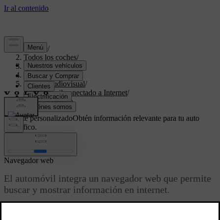
Soporte
/
Todos los coches
/
V70 2016
/
Manual de usuario
/
Sistema audiovisual
/
Automóvil conectado a Internet
/
Navegador web
Soporte personalizado
Obtén información relevante para tu auto
específico.
Iniciar sesión
Navegador web
El automóvil integra un navegador web que permite
buscar y mostrar información en internet.
Actualizado 08/06/2023
Para informarse acerca de las nociones básicas de uso, lea sobre el