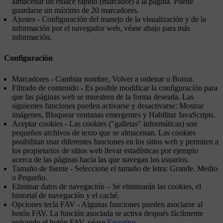
almacenar un enlace rápido (marcador) a la página. Puede
guardarse un máximo de 20 marcadores.
Ajustes
- Configuración del manejo de la visualización y de la
información por el navegador web, véase abajo para más
información.
Configuración
Marcadores
-
Cambiar nombre
,
Volver a ordenar
o
Borrar
.
Filtrado de contenido
- Es posible modificar la configuración para
que las páginas web se muestren de la forma deseada. Las
siguientes funciones pueden activarse y desactivarse:
Mostrar
imágenes
,
Bloquear ventanas emergentes
y
Habilitar JavaScripts
.
Aceptar cookies
- Las cookies ("galletas" informáticas) son
pequeños archivos de texto que se almacenan. Las cookies
posibilitan usar diferentes funciones en los sitios web y permiten a
los propietarios de sitios web llevar estadísticas por ejemplo
acerca de las páginas hacia las que navegan los usuarios.
Tamaño de fuente
- Seleccione el tamaño de letra:
Grande
.
Medio
o
Pequeño
.
Eliminar datos de navegación
–
Se eliminarán las cookies, el
historial de navegación y el caché
.
Opciones tecla FAV
- Algunas funciones pueden asociarse al
botón
FAV
. La función asociada se activa después fácilmente
pulsando el botón
FAV
, véase
Favoritos
.