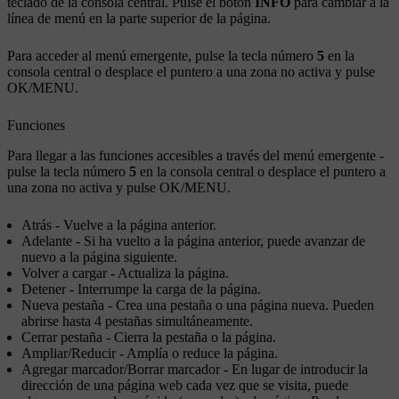
teclado de la consola central. Pulse el botón
INFO
para cambiar a la
línea de menú en la parte superior de la página.
Para acceder al menú emergente, pulse la tecla número
5
en la
consola central o desplace el puntero a una zona no activa y pulse
OK/MENU
.
Funciones
Para llegar a las funciones accesibles a través del menú emergente -
pulse la tecla número
5
en la consola central o desplace el puntero a
una zona no activa y pulse
OK/MENU
.
Atrás
- Vuelve a la página anterior.
Adelante
- Si ha vuelto a la página anterior, puede avanzar de
nuevo a la página siguiente.
Volver a cargar
- Actualiza la página.
Detener
- Interrumpe la carga de la página.
Nueva pestaña
- Crea una pestaña o una página nueva. Pueden
abrirse hasta 4 pestañas simultáneamente.
Cerrar pestaña
- Cierra la pestaña o la página.
Ampliar
/
Reducir
- Amplía o reduce la página.
Agregar marcador
/
Borrar marcador
- En lugar de introducir la
dirección de una página web cada vez que se visita, puede