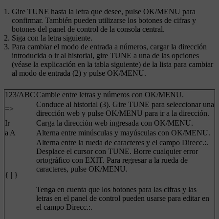
Gire
TUNE
hasta la letra que desee, pulse
OK/MENU
para
confirmar. También pueden utilizarse los botones de cifras y
botones del panel de control de la consola central.
Siga con la letra siguiente.
Para cambiar el modo de entrada a números, cargar la dirección
introducida o ir al historial, gire
TUNE
a una de las opciones
(véase la explicación en la tabla siguiente) de la lista para cambiar
al modo de entrada (2) y pulse
OK/MENU
.
123
/
ABC
Cambie entre letras y números con
OK/MENU
.
Conduce al historial (3). Gire
TUNE
para seleccionar una
=>
dirección web y pulse
OK/MENU
para ir a la dirección.
Ir
Carga la dirección web ingresada con
OK/MENU
.
a|A
Alterna entre minúsculas y mayúsculas con
OK/MENU
.
Alterna entre la rueda de caracteres y el campo
Direcc.:
.
Desplace el cursor con
TUNE
. Borre cualquier error
ortográfico con
EXIT
. Para regresar a la rueda de
caracteres, pulse
OK/MENU
.
{ | }
Tenga en cuenta que los botones para las cifras y las
letras en el panel de control pueden usarse para editar en
el campo
Direcc.:
.