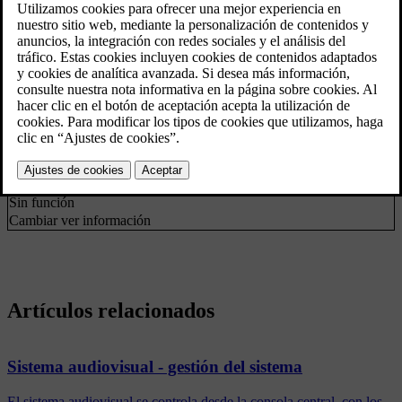
*
Menú DAB
Filtrado por tipo de
Tipos de programación de radio
programa
(PTY)
Ver
Artista/Título
Texto de radio
Texto de radio
Preconfigurados
Preselección de emisoras
Ninguno
*
Conexión DAB-DAB
DAB a enlace DAB
Opciones tecla FAV
Favoritos
Sin función
Cambiar ver información
Artículos relacionados
Sistema audiovisual - gestión del sistema
El sistema audiovisual se controla desde la consola central, con los