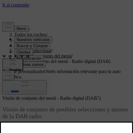
Soporte
/
Todos los coches
/
V70 2016
/
Manual de usuario
/
Sistema audiovisual
/
Visión de conjunto del menú
/
Visión de conjunto del menú - Radio digital (DAB)
Soporte personalizado
Obtén información relevante para tu auto
específico.
Iniciar sesión
*
Visión de conjunto del menú - Radio digital (DAB
)
Visión de conjunto de posibles selecciones y ajustes
de la DAB radio.
Actualizado 08/06/2023
Infórmese sobre