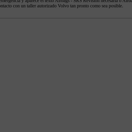
 emergencia y aparece el texto
Airbags - SRS Revisión necesaria
o
Airb
ntacto con un taller autorizado Volvo tan pronto como sea posible.