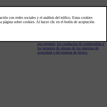
Generalidades sobre el modo de
seguridad
El modo de seguridad es una función de
seguridad que se activa cuando existe la
posibilidad de que una colisión haya dañado
una función importante del automóvil como,
por ejemplo, los conductos de combustible o
los sensores de alguno de los sistemas de
seguridad o del sistema de frenos.