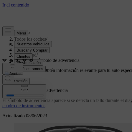
Soporte
/
Todos los coches
/
V70 2016
/
Manual de usuario
/
Seguridad
/
Seguridad - símbolo de advertencia
Soporte personalizado
Obtén información relevante para tu auto especí
Iniciar sesión
Seguridad - símbolo de advertencia
El símbolo de advertencia aparece si se detecta un fallo durante el di
cuadro de instrumentos
.
Actualizado 08/06/2023