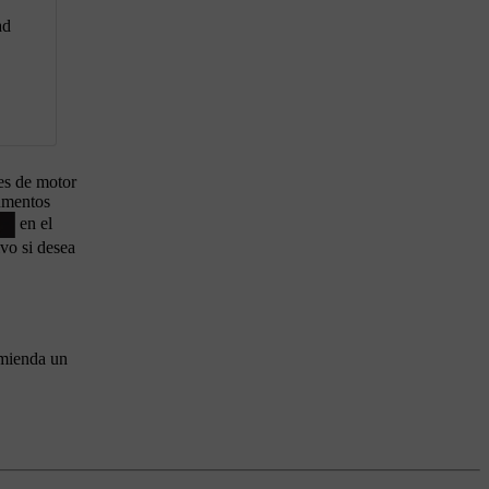
ad
tes de motor
rumentos
en el
vo si desea
omienda un