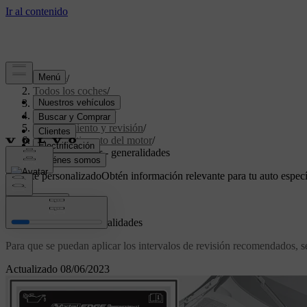
Soporte
/
Todos los coches
/
V70 2016
/
Manual de usuario
/
Mantenimiento y revisión
/
Compartimento del motor
/
Aceite de motor - generalidades
Soporte personalizado
Obtén información relevante para tu auto especí
Iniciar sesión
Aceite de motor - generalidades
Para que se puedan aplicar los intervalos de revisión recomendados, se
Actualizado 08/06/2023