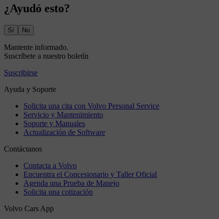
¿Ayudó esto?
Sí
No