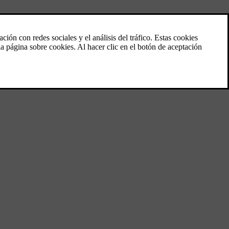
Aceite de motor - control y llenado
En algunas variantes de motor, el nivel de
aceite se detecta con un sensor de nivel
electrónico y, en otras, se comprueba con
una varilla de nivel.