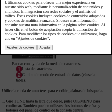
Para iniciar la búsqueda, pulse
OK/MENU
en la vista normal de la
fuente y seleccione
Búsqueda de multimedia
.
Función de búsqueda
Buscar con ayuda de la rueda de caracteres.
Lista de caracteres.
Cambio de modo de entrada de datos (véase la
tabla).
Utilice la rueda de caracteres para escribir palabras de búsqueda.
Gire
TUNE
hasta la letra que desee, pulse
OK/MENU
para
confirmar. También pueden utilizarse los botones de cifras y
botones del panel de control de la consola central.