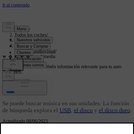
Soporte
/
Todos los coches
/
V70 2016
/
Manual de usuario
/
Sistema audiovisual
/
Búsqueda multimedia
Soporte personalizado
Obtén información relevante para tu auto
específico.
Iniciar sesión
Búsqueda multimedia
Se puede buscar música en sus unidades. La función
de búsqueda explora el
USB
,
el disco
y
el disco duro
.
Actualizado 08/06/2023
La búsqueda multimedia es accesible desde la vista normal para las
fuentes
Disco
,
USB
y
HDD
.