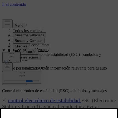
Soporte
/
Todos los coches
/
V70 2016
/
Manual de usuario
/
Apoyo del conductor
/
Sistema antiderrape
/
Control electrónico de estabilidad (ESC) - símbolos y
mensajes
Soporte personalizado
Obtén información relevante para tu auto
específico.
Iniciar sesión
Control electrónico de estabilidad (ESC) - símbolos y mensajes
El
control electrónico de estabilidad
ESC (Electronic
Stability Control) ayuda al conductor a evitar
derrapes y mejora la progresión del automóvil.