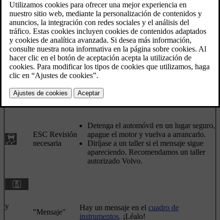
Actualizado 08/06/2023
Tabla
Símbolo
Mensaje
Significado
Se ha reducido temporalmente la capacidad
del sistema ESC debido a que la
ESC
temperatura de los discos de freno es muy
Desactivado
alta. El sistema vuelve a activarse
temporalmente
automáticamente cuando se hayan enfriado
los frenos.
El sistema ESC no funciona.
Detenga el automóvil en un lugar seguro,
ESC Revisión
apague el motor y vuelva a arrancarlo.
necesaria
Diríjase a un taller si el mensaje sigue
apareciendo. Recomendamos un taller
autorizado Volvo.
y
Hay un mensaje en el
cuadro de
"Mensaje"
instrumentos
. ¡Léalo!