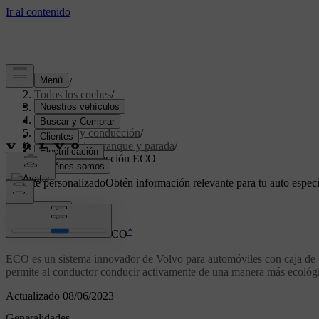
Soporte
/
Todos los coches
/
V70 2016
/
Manual de usuario
/
Arranque y conducción
/
Sistema de arranque y parada
/
Modo de conducción ECO
Soporte personalizado
Obtén información relevante para tu auto especí
Iniciar sesión
*
Modo de conducción ECO
ECO
es un sistema innovador de Volvo para automóviles con caja de
permite al conductor conducir activamente de una manera más ecológ
Actualizado 08/06/2023
Generalidades