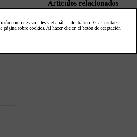
Artículos relacionados
Información general sobre el
climatizador
El automóvil está equipado con climatizador
electrónico. El climatizador enfría o calienta
y deshumedece el aire del habitáculo.