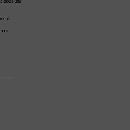
to hacia una
renos.
o es: