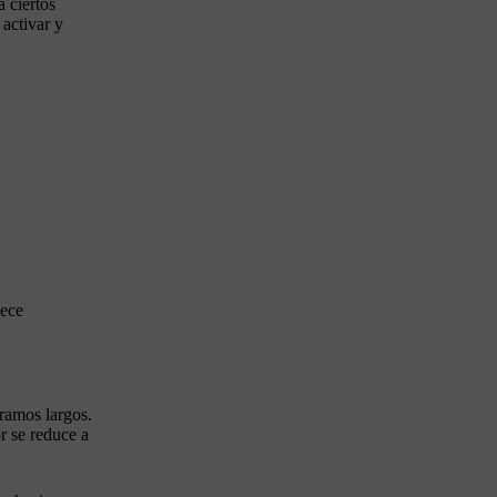
 ciertos
activar y
ece
tramos largos.
r se reduce a