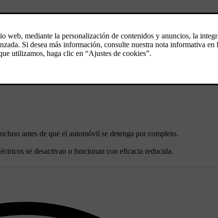
ncluso antes de que el automóvil se detenga por completo.
léctricos se desactivan o funcionan con eficacia reducida.