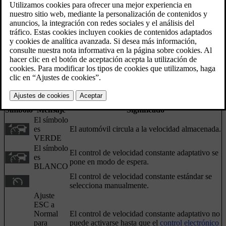
tiempo programado en relación con el vehículo que
circula delante.
En ocasiones, el control de velocidad constante
adaptativo puede mostrar un símbolo y/o un
mensaje. Ofrecemos, a continuación, algunos
ejemplos. Siga la recomendación correspondiente en
cada caso:
Actualizado 08/06/2023
Símbolo
Mensaje
Significado
El símbolo
es
El automóvil circula a la velocidad almacenada.
VERDE
El símbolo
El control de velocidad constante adaptativo se
es
pone en modo de espera.
BLANCO
El control de velocidad constante estándar se
selecciona manualmente.
Ajuste
ESC a
Normal
El control de velocidad constante adaptativo no
para
puede activarse hasta que el
control electrónico