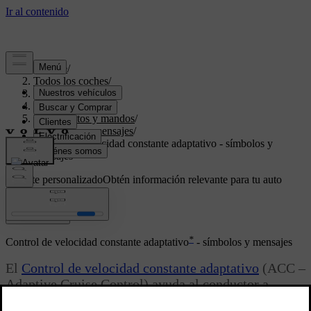
Soporte
/
Todos los coches
/
V70 2016
/
Manual de usuario
/
Instrumentos y mandos
/
Símbolos y mensajes
/
Control de velocidad constante adaptativo - símbolos y
mensajes
Soporte personalizado
Obtén información relevante para tu auto
específico.
Iniciar sesión
*
Control de velocidad constante adaptativo
- símbolos y mensajes
El
Control de velocidad constante adaptativo
(ACC –
Adaptive Cruise Control) ayuda al conductor a
mantener una velocidad uniforme y un intervalo de