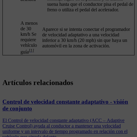
suena hasta que el conductor pisa el pedal de
freno o utiliza el pedal del acelerador.
A menos
de 30
Aparece si se intenta conectar el programador
km/h Se
de velocidad adaptativo a una velocidad
requiere
inferior a
30 km/h
(
20 mph
) sin que haya un
vehículo
automóvil en la zona de activación.
[1]
guía
Artículos relacionados
Control de velocidad constante adaptativo - visión
de conjunto
El Control de velocidad constante adaptativo (ACC – Adaptive
Cruise Control) ayuda al conductor a mantener una velocidad
uniforme y un intervalo de tiempo programado en relación con el
vehículo que circula delante.