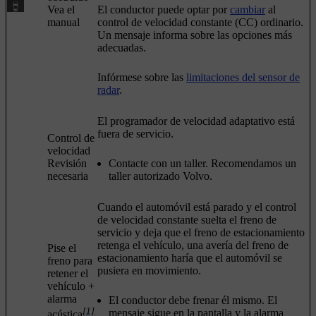
Vea el
El conductor puede optar por
cambiar
al
manual
control de velocidad constante (CC) ordinario.
Un mensaje informa sobre las opciones más
adecuadas.
Infórmese sobre las
limitaciones del sensor de
radar
.
El programador de velocidad adaptativo está
fuera de servicio.
Control de
velocidad
Revisión
Contacte con un taller. Recomendamos un
necesaria
taller autorizado Volvo.
Cuando el automóvil está parado y el control
de velocidad constante suelta el freno de
servicio y deja que el freno de estacionamiento
retenga el vehículo, una avería del freno de
Pise el
estacionamiento haría que el automóvil se
freno para
pusiera en movimiento.
retener el
vehículo
+
alarma
El conductor debe frenar él mismo. El
[1]
mensaje sigue en la pantalla y la alarma
acústica