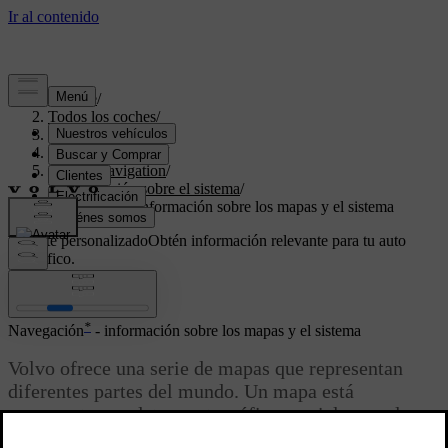
Soporte
/
Todos los coches
/
V70 2016
/
Manual de usuario
/
Sensus Navigation
/
Información sobre el sistema
/
Navegación - información sobre los mapas y el sistema
Soporte personalizado
Obtén información relevante para tu auto
específico.
Iniciar sesión
*
Navegación
- información sobre los mapas y el sistema
Volvo ofrece una serie de mapas que representan
diferentes partes del mundo. Un mapa está
compuesto por datos cartográficos y viales con la
información correspondiente.